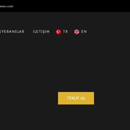
tones.com
EFERANSLAR
İLETIŞIM
TR
EN
TEKLİF AL