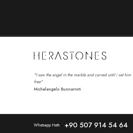
"I saw the angel in the marble and carved until i set him
free"
Michelangelo Buonarroti
+90 507 914 54 64
Whatsapp Hattı