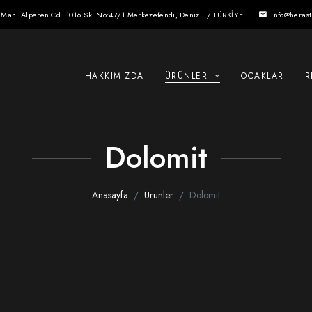
 Mah. Alperen Cd. 1016 Sk. No:47/1 Merkezefendi, Denizli / TÜRKİYE
info@heras
email
HAKKIMIZDA
ÜRÜNLER
OCAKLAR
R
Dolomit
Anasayfa
Ürünler
Dolomit