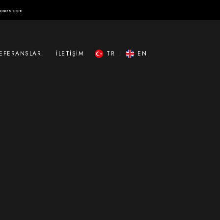
tones.com
EFERANSLAR
İLETIŞIM
TR
EN