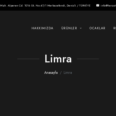
 Mah. Alperen Cd. 1016 Sk. No:47/1 Merkezefendi, Denizli / TÜRKİYE
info@heras
email
HAKKIMIZDA
ÜRÜNLER
OCAKLAR
R
Limra
Anasayfa
Limra