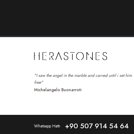
"I saw the angel in the marble and carved until i set him
free"
Michelangelo Buonarroti
+90 507 914 54 64
Whatsapp Hattı